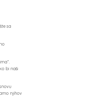
šte sa
imo
ima“.
ko bi naši
osnovu
vamo njihov