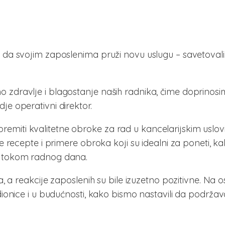
 da svojim zaposlenima pruži novu uslugu – savetovali
 zdravlje i blagostanje naših radnika, čime doprinos
e operativni direktor.
miti kvalitetne obroke za rad u kancelarijskim uslov
e recepte i primere obroka koji su idealni za poneti, ka
o tokom radnog dana.
a, a reakcije zaposlenih su bile izuzetno pozitivne. Na 
dionice i u budućnosti, kako bismo nastavili da podrža