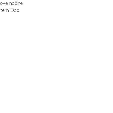
nove načine
stemi Doo